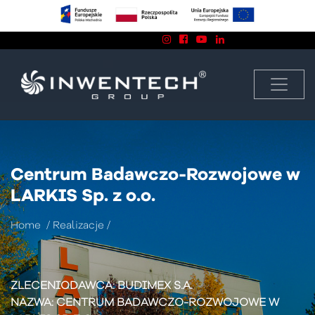
Znajdź nas na:
biuro@inwentech.pl
13 43 858 74
Centrum Badawczo-Rozwojowe w
LARKIS Sp. z o.o.
Home
/
Realizacje
/
ZLECENIODAWCA: BUDIMEX S.A.
NAZWA: CENTRUM BADAWCZO-ROZWOJOWE W