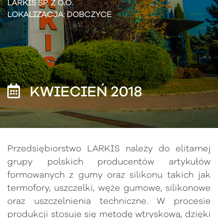
LARKIS SP. Z O.O.
LOKALIZACJA: DOBCZYCE
KWIECIEŃ 2018
Przedsiębiorstwo LARKIS należy do elitarnej
grupy polskich producentów artykułów
formowanych z gumy oraz silikonu takich jak
termofory, uszczelki, węże gumowe, silikonowe
oraz uszczelnienia techniczne. W procesie
produkcji stosuje się metodę wtryskową, dzięki