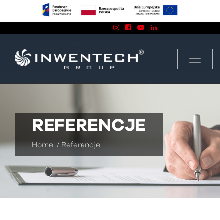
Znajdź nas na:
biuro@inwentech.pl
13 43 858 74
REFERENCJE
Home
/
Referencje