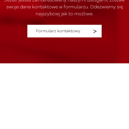
Jeżeli jesteś zainteresowany naszymi usługami, zostaw
swoje dane kontaktowe w formularzu. Odezwiemy się
najszybciej jak to możliwe.
Formularz kontaktowy