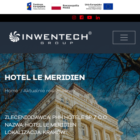
Znajdź nas na:
biuro@inwentech.pl
13 43 858 74
HOTEL LE MERIDIEN
Home
/
Aktualnie realizowane
/
ZLECENIODAWCA:
PHH HOTELE SP. Z O.O
NAZWA:
HOTEL LE MERIDIEN
LOKALIZACJA:
KRAKÓW